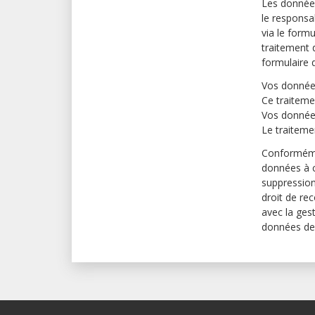
Les données
le responsa
via le form
traitement 
formulaire 
Vos données
Ce traiteme
Vos données
Le traiteme
Conforméme
données à c
suppression
droit de rec
avec la ges
données de