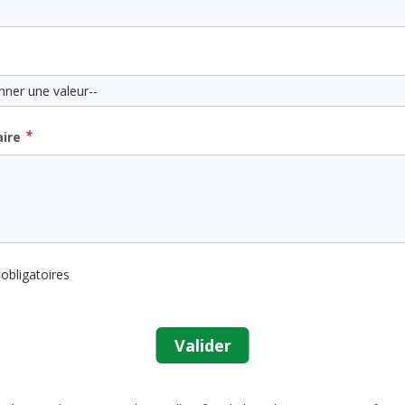
onner une valeur--
*
ire
bligatoires