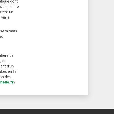
atique dont
vez joindre
ettent un
via le
-traitants.
ic.
tière de
, de
ment d'un
ltés en lien
ion des
elle.fr
).