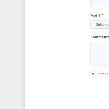
*
Motif
--Sélecti
Commenta
*
Champs o