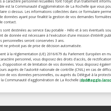
 à caractère personnel recueillies font l'objet d'un traitement inform
ble est la Communauté d'agglomération de La Rochelle que vous pou
ulaire ci-dessus. Les informations collectées dans ce formulaire perm
de données ayant pour finalité la gestion de vos demandes formulées 
de contact.
 sont destinées au service Eau potable - Hélo et à ses éventuels sous
nt de donnée est nécessaire à l'exécution d'une mission d'intérêt publ
 personnelles seront conservées 3 ans.
nt ne prévoit pas de prise de décision automatisée.
nt à la réglementation (UE) 2016/679 du Parlement Européen en ma
aractère personnel, vous disposez des droits d'accès, de rectification
, d'opposition et de limitation de vos données. Vous disposez égale
ours auprès de l'autorité nationale de contrôle (CNIL) en cas de difficu
tion de vos données personnelles, ou auprès du Délégué à la protect
 la Communauté d'agglomération de La Rochelle (
dpd@agglo-laroch